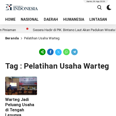
Kamis, 06 Agu 2026
HOME
NASIONAL
DAERAH
HUMANESIA
LINTASAN
T
n Pinjaman
Segera Hadir di PIK, Bintang Laut Akan Padukan Wisata
Beranda
Pelatihan Usaha Warteg
Tag : Pelatihan Usaha Warteg
Warteg Jadi
Peluang Usaha
di Tengah
Lesunya