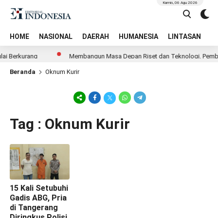
Kamis, 06 Agu 2026
HOME
NASIONAL
DAERAH
HUMANESIA
LINTASAN
T
i Berkurang
Membangun Masa Depan Riset dan Teknologi, Pemban
Beranda
Oknum Kurir
Tag : Oknum Kurir
15 Kali Setubuhi
Gadis ABG, Pria
di Tangerang
Diringkus Polisi