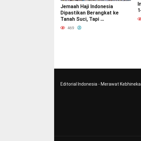
I
Jemaah Haji Indonesia
1
Dipastikan Berangkat ke
Tanah Suci, Tapi …
469
Editorial Indonesia - Merawat Kebhinek