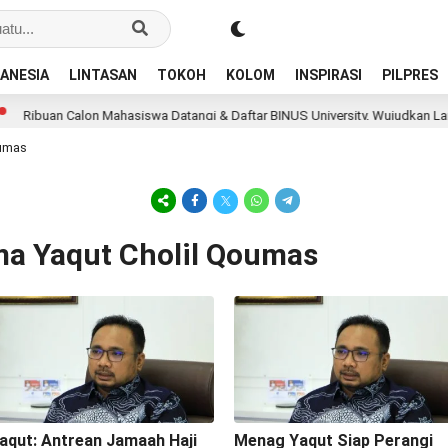
ANESIA
LINTASAN
TOKOH
KOLOM
INSPIRASI
PILPRES
Ribuan Calon Mahasiswa Datangi & Daftar BINUS University, Wujudkan Langk
oumas
ma Yaqut Cholil Qoumas
aqut: Antrean Jamaah Haji
Menag Yaqut Siap Perangi