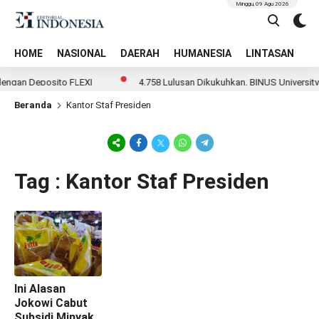
Minggu, 09 Agu 2026
HOME
NASIONAL
DAERAH
HUMANESIA
LINTASAN
T
engan Deposito FLEXI
4.758 Lulusan Dikukuhkan, BINUS University
Beranda
Kantor Staf Presiden
Tag : Kantor Staf Presiden
Ini Alasan
Jokowi Cabut
Subsidi Minyak