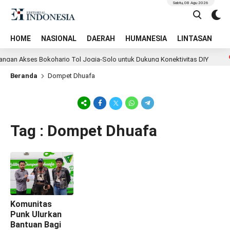
Sabtu, 08 Agu 2026
HOME
NASIONAL
DAERAH
HUMANESIA
LINTASAN
T
an Akses Bokoharjo Tol Jogja-Solo untuk Dukung Konektivitas DIY
Beranda
Dompet Dhuafa
Tag : Dompet Dhuafa
Komunitas
Punk Ulurkan
Bantuan Bagi