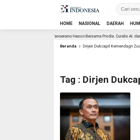
HOME
NASIONAL
DAERAH
HUM
sen
Lions Club Tangerang Happy Bersama Prodia, Curalis AI, dan Kl
Beranda
Dirjen Dukcapil Kemendagri Zud
Tag : Dirjen Dukca