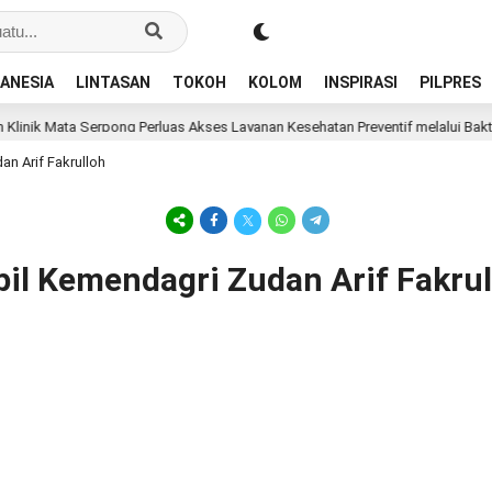
ANESIA
LINTASAN
TOKOH
KOLOM
INSPIRASI
PILPRES
inik Mata Serpong Perluas Akses Layanan Kesehatan Preventif melalui Bakti S
an Arif Fakrulloh
pil Kemendagri Zudan Arif Fakru