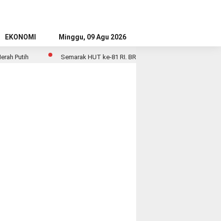
EKONOMI
Minggu, 09 Agu 2026
 Putih
Semarak HUT ke-81 RI, BRI BO Krekot Percantik Kantor den