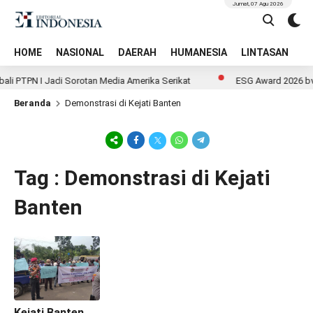
Jumat, 07 Agu 2026
HOME
NASIONAL
DAERAH
HUMANESIA
LINTASAN
T
i PTPN I Jadi Sorotan Media Amerika Serikat
ESG Award 2026 by 
Beranda
Demonstrasi di Kejati Banten
Tag : Demonstrasi di Kejati
Banten
Kejati Banten