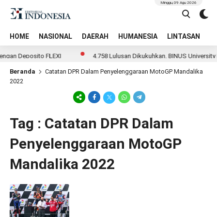
Minggu, 09 Agu 2026
HOME
NASIONAL
DAERAH
HUMANESIA
LINTASAN
T
engan Deposito FLEXI
4.758 Lulusan Dikukuhkan, BINUS University
Beranda
Catatan DPR Dalam Penyelenggaraan MotoGP Mandalika
2022
Tag : Catatan DPR Dalam
Penyelenggaraan MotoGP
Mandalika 2022