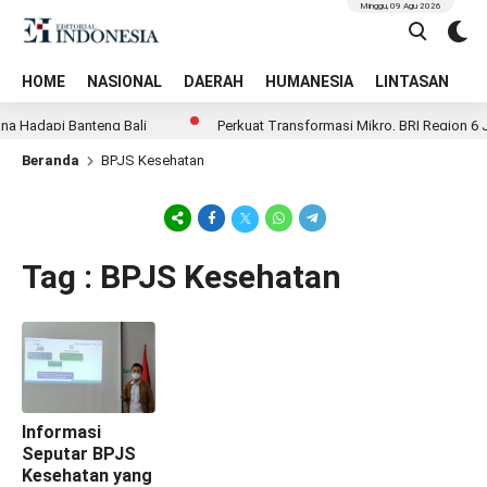
Minggu, 09 Agu 2026
HOME
NASIONAL
DAERAH
HUMANESIA
LINTASAN
T
a Hadapi Banteng Bali
Perkuat Transformasi Mikro, BRI Region 6 J
Beranda
BPJS Kesehatan
Tag : BPJS Kesehatan
Informasi
Seputar BPJS
Kesehatan yang