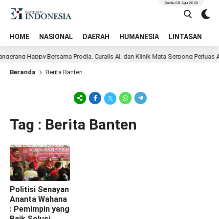
Sabtu, 08 Agu 2026
HOME
NASIONAL
DAERAH
HUMANESIA
LINTASAN
T
ngerang Happy Bersama Prodia, Curalis AI, dan Klinik Mata Serpong Perluas A
Beranda
Berita Banten
Tag : Berita Banten
Politisi Senayan
Ananta Wahana
: Pemimpin yang
Baik Solusi