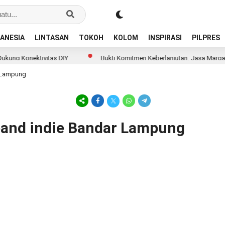
ANESIA
LINTASAN
TOKOH
KOLOM
INSPIRASI
PILPRES
g Konektivitas DIY
Bukti Komitmen Keberlanjutan, Jasa Marga Ra
r Lampung
 band indie Bandar Lampung