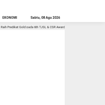
EKONOMI
Sabtu, 08 Agu 2026
ih Predikat Gold pada 6th TJSL & CSR Award 2026
PT RPN, Entita