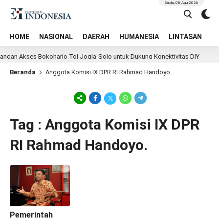
Sabtu, 08 Agu 2026
HOME
NASIONAL
DAERAH
HUMANESIA
LINTASAN
T
gan Akses Bokoharjo Tol Jogja-Solo untuk Dukung Konektivitas DIY
Beranda
Anggota Komisi IX DPR RI Rahmad Handoyo.
Tag : Anggota Komisi IX DPR
RI Rahmad Handoyo.
Pemerintah