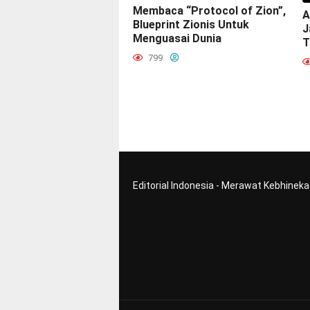
Membaca “Protocol of Zion”,
A
Blueprint Zionis Untuk
J
Menguasai Dunia
T
799
Editorial Indonesia - Merawat Kebhinek