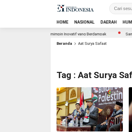
HOME
NASIONAL
DAERAH
HUM
versity Dorong Lahirnya Pemimpin Inovatif yang Berdampak
Sambut
Beranda
Aat Surya Safaat
Tag : Aat Surya Sa