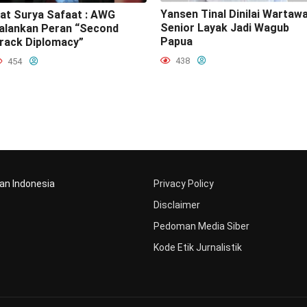
Yansen Tinal Dinilai Wartaw
at Surya Safaat : AWG
Senior Layak Jadi Wagub
alankan Peran “Second
Papua
rack Diplomacy”
438
454
aan Indonesia
Privacy Policy
Disclaimer
Pedoman Media Siber
Kode Etik Jurnalistik