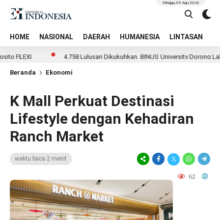
Minggu, 09 Agu 2026
HOME
NASIONAL
DAERAH
HUMANESIA
LINTASAN
T
LEXI
4.758 Lulusan Dikukuhkan, BINUS University Dorong Lahirnya
Beranda
Ekonomi
K Mall Perkuat Destinasi
Lifestyle dengan Kehadiran
Ranch Market
waktu baca 2 menit
62