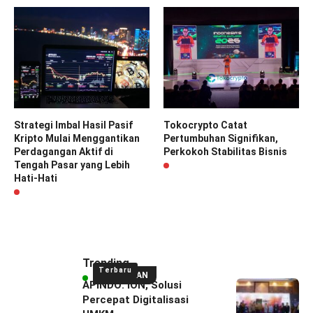
Strategi Imbal Hasil Pasif
Tokocrypto Catat
Kripto Mulai Menggantikan
Pertumbuhan Signifikan,
Perdagangan Aktif di
Perkokoh Stabilitas Bisnis
Tengah Pasar yang Lebih
Hati-Hati
Trending
Terbaru
UNGGULAN
APINDO: ION, Solusi
Percepat Digitalisasi