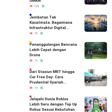
UMKM
104
Jembatan Tak
Kasatmata: Bagaimana
Infrastruktur Digital
Diam-Diam
78
Mendefinisikan Ulang
Hubungan Indonesia–
Penanggulangan Bencana
India
Lebih Cepat dengan
Drone
75
Dari Stasiun MRT hingga
Car Free Day: Cara
Prudential Syariah
Merayakan yang Nomor
73
Satu di Hati Keluarga
Indonesia
Jelajahi Dunia Roblox
Lebih Seru dengan Top Up
Robux Sesuai Kebutuhan