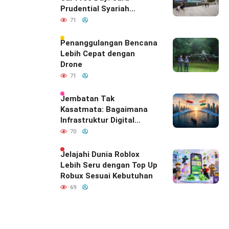
Prudential Syariah
Merayakan yang Nomor
71
Satu di Hati Keluarga
Indonesia
Penanggulangan Bencana
Lebih Cepat dengan
Drone
71
Jembatan Tak
Kasatmata: Bagaimana
Infrastruktur Digital
Diam-Diam
70
Mendefinisikan Ulang
Hubungan Indonesia–
Jelajahi Dunia Roblox
India
Lebih Seru dengan Top Up
Robux Sesuai Kebutuhan
69