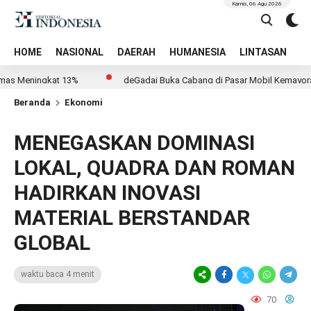
Kamis, 06 Agu 2026
HOME
NASIONAL
DAERAH
HUMANESIA
LINTASAN
T
ingkat 13%
deGadai Buka Cabang di Pasar Mobil Kemayoran, Kucur
Beranda
Ekonomi
MENEGASKAN DOMINASI
LOKAL, QUADRA DAN ROMAN
HADIRKAN INOVASI
MATERIAL BERSTANDAR
GLOBAL
waktu baca 4 menit
70