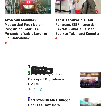
Akomodir Mobilitas
Tebar Kebaikan di Bulan
Masyarakat Pada Malam
Ramadan, BRI Finance dan
Pergantian Tahun, KAI
BAZNAS Jakarta Selatan
Perpanjang Waktu Layanan
Bagikan Takjil bagi Komuter
LRT Jabodebek
Trending
Terbaru
UNGGULAN
APINDO: ION, Solusi
Percepat Digitalisasi
UMKM
101
Dari Stasiun MRT hingga
Car Free Day: Cara