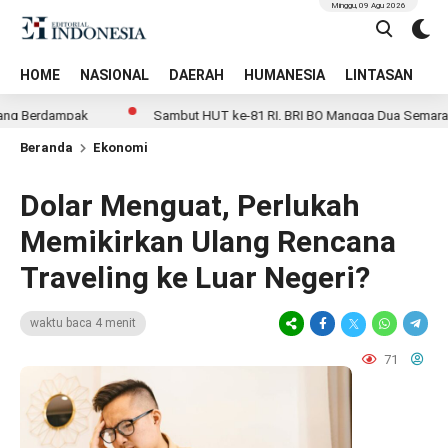
Minggu, 09 Agu 2026
HOME
NASIONAL
DAERAH
HUMANESIA
LINTASAN
T
dampak
Sambut HUT ke-81 RI, BRI BO Mangga Dua Semarakkan Kant
Beranda
Ekonomi
Dolar Menguat, Perlukah
Memikirkan Ulang Rencana
Traveling ke Luar Negeri?
waktu baca 4 menit
71