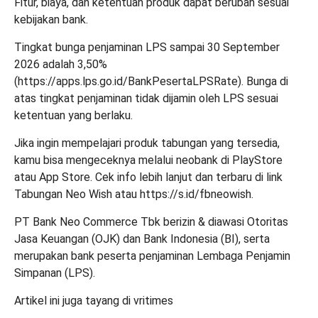
Fitur, biaya, dan ketentuan produk dapat berubah sesuai
kebijakan bank.
Tingkat bunga penjaminan LPS sampai 30 September
2026 adalah 3,50%
(
https://apps.lps.go.id/BankPesertaLPSRate).
Bunga di
atas tingkat penjaminan tidak dijamin oleh LPS sesuai
ketentuan yang berlaku.
Jika ingin mempelajari produk tabungan yang tersedia,
kamu bisa mengeceknya melalui neobank di
PlayStore
atau
App Store
. Cek info lebih lanjut dan terbaru di link
Tabungan Neo Wish
atau
https://s.id/fbneowish
.
PT Bank Neo Commerce Tbk berizin & diawasi Otoritas
Jasa Keuangan (OJK) dan Bank Indonesia (BI), serta
merupakan bank peserta penjaminan Lembaga Penjamin
Simpanan (LPS).⁣
Artikel ini juga tayang di
vritimes