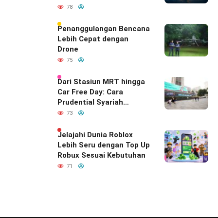
Diam-Diam
78
Mendefinisikan Ulang
Hubungan Indonesia–
Penanggulangan Bencana
India
Lebih Cepat dengan
Drone
75
Dari Stasiun MRT hingga
Car Free Day: Cara
Prudential Syariah
Merayakan yang Nomor
73
Satu di Hati Keluarga
Indonesia
Jelajahi Dunia Roblox
Lebih Seru dengan Top Up
Robux Sesuai Kebutuhan
71