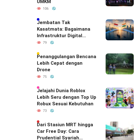
UMKM
106
Jembatan Tak
Kasatmata: Bagaimana
Infrastruktur Digital
Diam-Diam
79
Mendefinisikan Ulang
Hubungan Indonesia–
Penanggulangan Bencana
India
Lebih Cepat dengan
Drone
75
Jelajahi Dunia Roblox
Lebih Seru dengan Top Up
Robux Sesuai Kebutuhan
73
Dari Stasiun MRT hingga
Car Free Day: Cara
Prudential Syariah