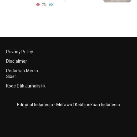
Merayakan yang Nomor
73
Satu di Hati Keluarga
Indonesia
Privacy Policy
Disclaimer
Pedoman Media
Siber
Kode Etik Jurnalistik
Editorial Indonesia - Merawat Kebhinekaan Indonesia