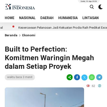
Senin, 10 Agu 2026
HOME
NASIONAL
DAERAH
HUMANESIA
LINTASAN
T
Kepercayaan Pelanggan Jadi Kekuatan Prodia Raih Predikat Excellent di I
Beranda
Ekonomi
Built to Perfection:
Komitmen Waringin Megah
dalam Setiap Proyek
waktu baca 3 menit
62