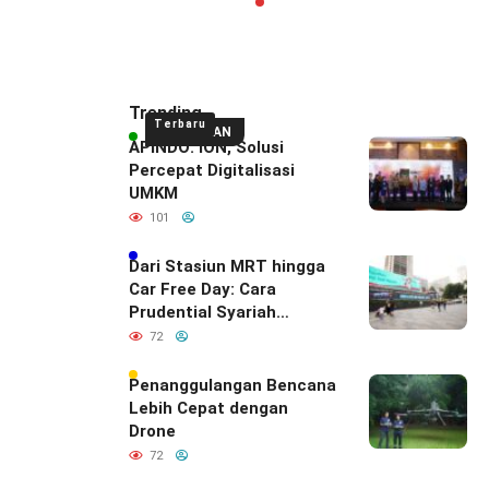
Trending
Terbaru
UNGGULAN
APINDO: ION, Solusi
Percepat Digitalisasi
UMKM
101
Dari Stasiun MRT hingga
Car Free Day: Cara
Prudential Syariah
Merayakan yang Nomor
72
Satu di Hati Keluarga
Indonesia
Penanggulangan Bencana
Lebih Cepat dengan
Drone
72