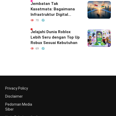
Jembatan Tak
Kasatmata: Bagaimana
Infrastruktur Digital
Diam-Diam
70
Mendefinisikan Ulang
Hubungan Indonesia–
Jelajahi Dunia Roblox
India
Lebih Seru dengan Top Up
Robux Sesuai Kebutuhan
69
Privacy Policy
Disclaimer
Pedoman Media
Siber