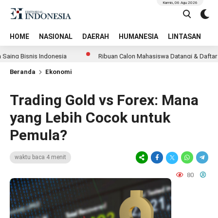
Kamis, 06 Agu 2026
HOME
NASIONAL
DAERAH
HUMANESIA
LINTASAN
T
nis Indonesia
Ribuan Calon Mahasiswa Datangi & Daftar BINUS Uni
Beranda
Ekonomi
Trading Gold vs Forex: Mana
yang Lebih Cocok untuk
Pemula?
waktu baca 4 menit
80