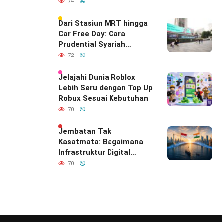
74
Dari Stasiun MRT hingga
Car Free Day: Cara
Prudential Syariah
Merayakan yang Nomor
72
Satu di Hati Keluarga
Indonesia
Jelajahi Dunia Roblox
Lebih Seru dengan Top Up
Robux Sesuai Kebutuhan
70
Jembatan Tak
Kasatmata: Bagaimana
Infrastruktur Digital
Diam-Diam
70
Mendefinisikan Ulang
Hubungan Indonesia–
India