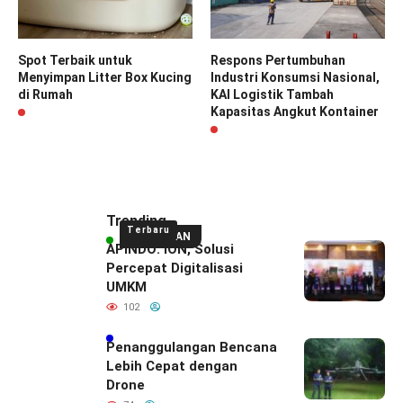
Spot Terbaik untuk
Respons Pertumbuhan
Menyimpan Litter Box Kucing
Industri Konsumsi Nasional,
di Rumah
KAI Logistik Tambah
Kapasitas Angkut Kontainer
Trending
Terbaru
UNGGULAN
APINDO: ION, Solusi
Percepat Digitalisasi
UMKM
102
Penanggulangan Bencana
Lebih Cepat dengan
Drone