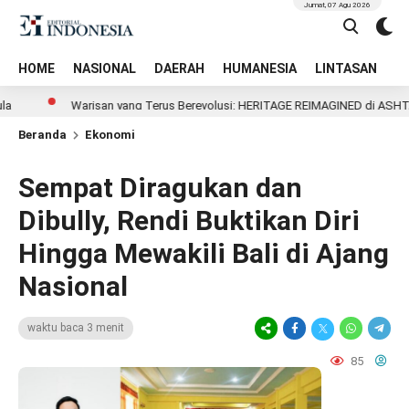
Jumat, 07 Agu 2026
HOME
NASIONAL
DAERAH
HUMANESIA
LINTASAN
T
Warisan yang Terus Berevolusi: HERITAGE REIMAGINED di ASHTA District
Beranda
Ekonomi
Sempat Diragukan dan
Dibully, Rendi Buktikan Diri
Hingga Mewakili Bali di Ajang
Nasional
waktu baca 3 menit
85