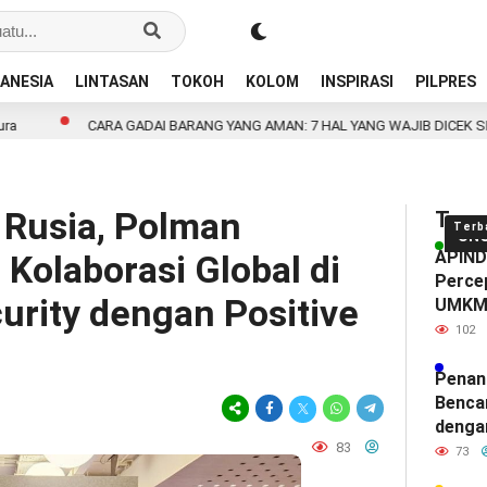
ANESIA
LINTASAN
TOKOH
KOLOM
INSPIRASI
PILPRES
ARA GADAI BARANG YANG AMAN: 7 HAL YANG WAJIB DICEK SEBELUM MEN
 Rusia, Polman
Tren
Terb
UN
APINDO
Kolaborasi Global di
Percep
urity dengan Positive
UMK
102
Penan
Benca
denga
83
73