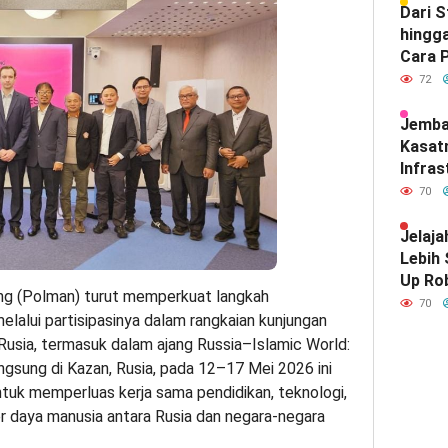
Dari 
hingga
Cara P
Meray
72
Satu d
Indone
Jemba
Kasat
Infras
Diam-
70
Mendef
Hubun
Jelaja
India
Lebih
Up Ro
ng (Polman) turut memperkuat langkah
Kebut
70
melalui partisipasinya dalam rangkaian kunjungan
 Rusia, termasuk dalam ajang Russia–Islamic World:
gsung di Kazan, Rusia, pada 12–17 Mei 2026 ini
ntuk memperluas kerja sama pendidikan, teknologi,
r daya manusia antara Rusia dan negara-negara