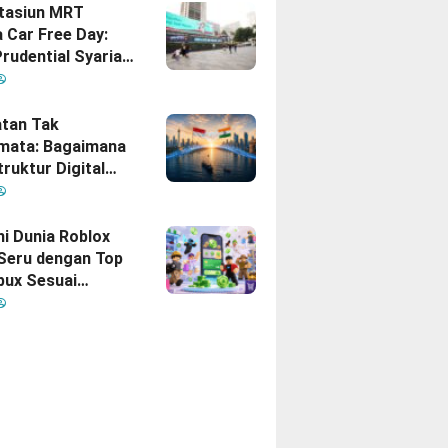
Stasiun MRT
 Car Free Day:
rudential Syariah
akan yang Nomor
i Hati Keluarga
sia
tan Tak
mata: Bagaimana
truktur Digital
Diam
inisikan Ulang
gan Indonesia–
hi Dunia Roblox
 Seru dengan Top
bux Sesuai
uhan