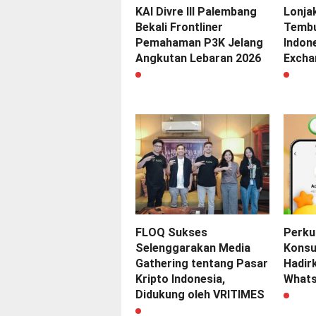
KAI Divre III Palembang
Lonja
Bekali Frontliner
Tembu
Pemahaman P3K Jelang
Indone
Angkutan Lebaran 2026
Excha
FLOQ Sukses
Perku
Selenggarakan Media
Konsu
Gathering tentang Pasar
Hadir
Kripto Indonesia,
Whats
Didukung oleh VRITIMES