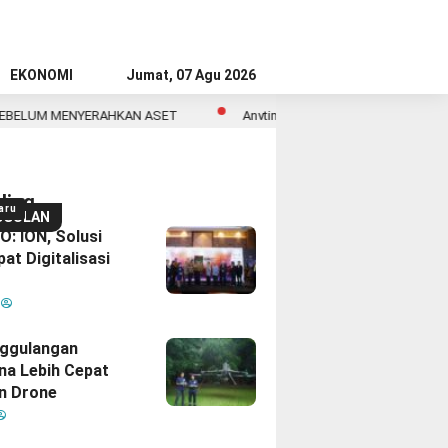
EKONOMI
Jumat, 07 Agu 2026
YERAHKAN ASET
Anytime Fitness Asia Resmikan Klub ke-600 di Asi
ding
aru
GGULAN
: ION, Solusi
at Digitalisasi
M
ggulangan
na Lebih Cepat
n Drone