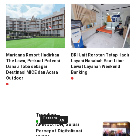
Marianna Resort Hadirkan
BRI Unit Rorotan Tetap Hadir
The Lawn, Perkuat Potensi
Layani Nasabah Saat Libur
Danau Toba sebagai
Lewat Layanan Weekend
Destinasi MICE dan Acara
Banking
Outdoor
Trending
Terbaru
UNGGULAN
APINDO: ION, Solusi
Percepat Digitalisasi