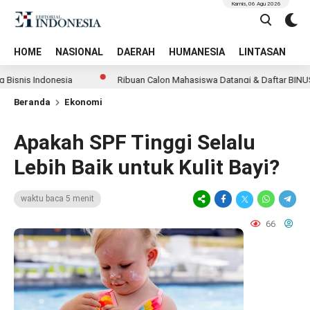
Kamis, 06 Agu 2026
HOME
NASIONAL
DAERAH
HUMANESIA
LINTASAN
T
donesia
Ribuan Calon Mahasiswa Datangi & Daftar BINUS University
Beranda
Ekonomi
Apakah SPF Tinggi Selalu
Lebih Baik untuk Kulit Bayi?
waktu baca 5 menit
66