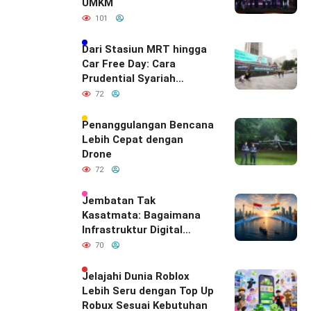
UMKM
101
Dari Stasiun MRT hingga
Car Free Day: Cara
Prudential Syariah
Merayakan yang Nomor
72
Satu di Hati Keluarga
Indonesia
Penanggulangan Bencana
Lebih Cepat dengan
Drone
72
Jembatan Tak
Kasatmata: Bagaimana
Infrastruktur Digital
Diam-Diam
70
Mendefinisikan Ulang
Hubungan Indonesia–
Jelajahi Dunia Roblox
India
Lebih Seru dengan Top Up
Robux Sesuai Kebutuhan