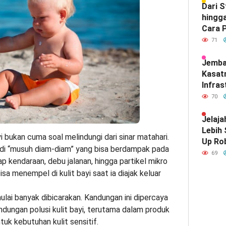
Dari 
hingga
Cara P
Meray
71
Satu d
Indone
Jemba
Kasat
Infras
Diam-
70
Mendef
Hubun
Jelaja
India
Lebih
i bukan cuma soal melindungi dari sinar matahari.
Up Ro
 jadi “musuh diam-diam” yang bisa berdampak pada
Kebut
69
sap kendaraan, debu jalanan, hingga partikel mikro
sa menempel di kulit bayi saat ia diajak keluar
 mulai banyak dibicarakan. Kandungan ini dipercaya
ngan polusi kulit bayi, terutama dalam produk
uk kebutuhan kulit sensitif.