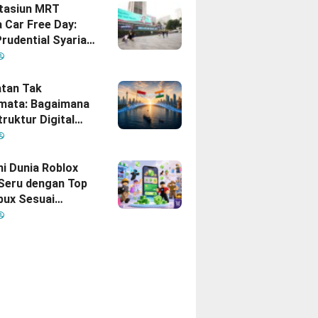
Stasiun MRT
 Car Free Day:
rudential Syariah
akan yang Nomor
i Hati Keluarga
sia
tan Tak
mata: Bagaimana
truktur Digital
Diam
inisikan Ulang
gan Indonesia–
hi Dunia Roblox
 Seru dengan Top
bux Sesuai
uhan