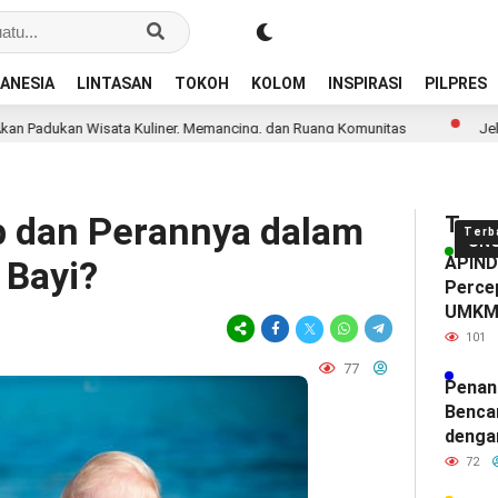
ANESIA
LINTASAN
TOKOH
KOLOM
INSPIRASI
PILPRES
isata Kuliner, Memancing, dan Ruang Komunitas
Jelang Final Piala
op dan Perannya dalam
Tren
Terb
UN
APINDO
 Bayi?
Percep
UMK
101
77
Penan
Benca
denga
72