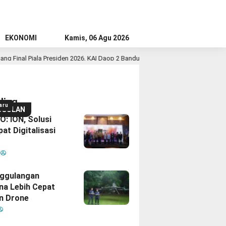
EKONOMI
Kamis, 06 Agu 2026
 Presiden 2026, KAI Daop 2 Bandung Imbau Pelanggan Datang Lebih Awal ke St
ding
aru
GGULAN
: ION, Solusi
at Digitalisasi
M
ggulangan
na Lebih Cepat
n Drone