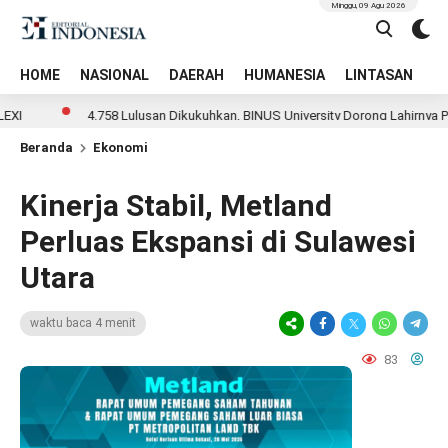
Minggu, 09 Agu 2026
HOME
NASIONAL
DAERAH
HUMANESIA
LINTASAN
T
4.758 Lulusan Dikukuhkan, BINUS University Dorong Lahirnya Pemimpin I
Beranda
Ekonomi
Kinerja Stabil, Metland
Perluas Ekspansi di Sulawesi
Utara
waktu baca 4 menit
83