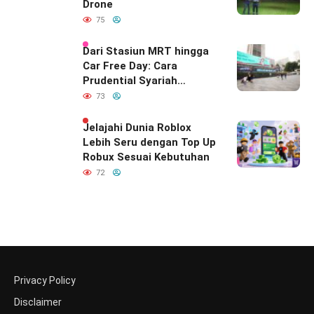
Drone
75
Dari Stasiun MRT hingga
Car Free Day: Cara
Prudential Syariah
Merayakan yang Nomor
73
Satu di Hati Keluarga
Indonesia
Jelajahi Dunia Roblox
Lebih Seru dengan Top Up
Robux Sesuai Kebutuhan
72
Privacy Policy
Disclaimer