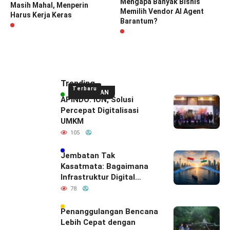
Mengapa Banyak Bisnis
Masih Mahal, Menperin
Memilih Vendor AI Agent
Harus Kerja Keras
Barantum?
Trending
Terbaru
UNGGULAN
APINDO: ION, Solusi
Percepat Digitalisasi
UMKM
105
Jembatan Tak
Kasatmata: Bagaimana
Infrastruktur Digital
Diam-Diam
78
Mendefinisikan Ulang
Hubungan Indonesia–
Penanggulangan Bencana
India
Lebih Cepat dengan