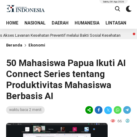
Sabtu, 08 Agu 2026
HOME
NASIONAL
DAERAH
HUMANESIA
LINTASAN
T
es Layanan Kesehatan Preventif melalui Bakti Sosial Kesehatan
Jas
Beranda
Ekonomi
50 Mahasiswa Papua Ikuti AI
Connect Series tentang
Produktivitas Mahasiswa
Berbasis AI
waktu baca 2 menit
66