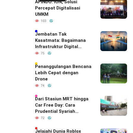
APINDO: ION, Solusi
Percepat Digitalisasi
UMKM
103
Jembatan Tak
Kasatmata: Bagaimana
Infrastruktur Digital
Diam-Diam
75
Mendefinisikan Ulang
Hubungan Indonesia–
Penanggulangan Bencana
India
Lebih Cepat dengan
Drone
74
Dari Stasiun MRT hingga
Car Free Day: Cara
Prudential Syariah
Merayakan yang Nomor
72
Satu di Hati Keluarga
Indonesia
Jelajahi Dunia Roblox