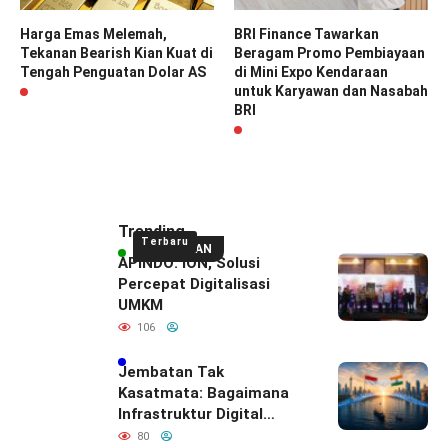
Harga Emas Melemah,
BRI Finance Tawarkan
Tekanan Bearish Kian Kuat di
Beragam Promo Pembiayaan
Tengah Penguatan Dolar AS
di Mini Expo Kendaraan
untuk Karyawan dan Nasabah
BRI
Trending
Terbaru
UNGGULAN
APINDO: ION, Solusi
Percepat Digitalisasi
UMKM
106
Jembatan Tak
Kasatmata: Bagaimana
Infrastruktur Digital
Diam-Diam
80