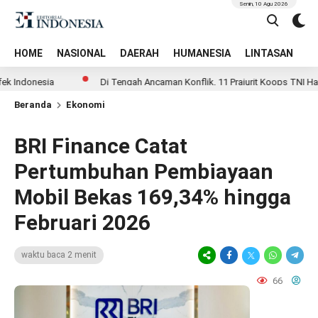
Senin, 10 Agu 2026
HOME
NASIONAL
DAERAH
HUMANESIA
LINTASAN
T
onesia
Di Tengah Ancaman Konflik, 11 Prajurit Koops TNI Habema
Beranda
Ekonomi
BRI Finance Catat
Pertumbuhan Pembiayaan
Mobil Bekas 169,34% hingga
Februari 2026
waktu baca 2 menit
66