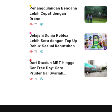
Mendefinisikan Ulang
Hubungan Indonesia–
Penanggulangan Bencana
India
Lebih Cepat dengan
Drone
75
Jelajahi Dunia Roblox
Lebih Seru dengan Top Up
Robux Sesuai Kebutuhan
73
Dari Stasiun MRT hingga
Car Free Day: Cara
Prudential Syariah
Merayakan yang Nomor
73
Satu di Hati Keluarga
Indonesia