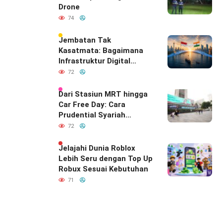
Drone
74
Jembatan Tak
Kasatmata: Bagaimana
Infrastruktur Digital
Diam-Diam
72
Mendefinisikan Ulang
Hubungan Indonesia–
Dari Stasiun MRT hingga
India
Car Free Day: Cara
Prudential Syariah
Merayakan yang Nomor
72
Satu di Hati Keluarga
Indonesia
Jelajahi Dunia Roblox
Lebih Seru dengan Top Up
Robux Sesuai Kebutuhan
71