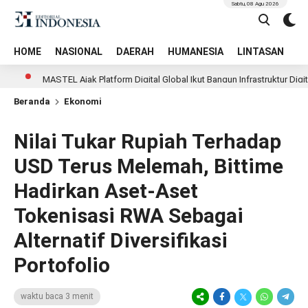
Sabtu, 08 Agu 2026
HOME
NASIONAL
DAERAH
HUMANESIA
LINTASAN
T
MASTEL Ajak Platform Digital Global Ikut Bangun Infrastruktur Digital Nas
Beranda
Ekonomi
Nilai Tukar Rupiah Terhadap
USD Terus Melemah, Bittime
Hadirkan Aset-Aset
Tokenisasi RWA Sebagai
Alternatif Diversifikasi
Portofolio
waktu baca 3 menit