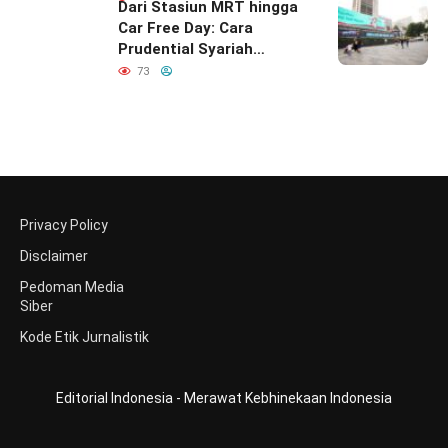
Dari Stasiun MRT hingga
Car Free Day: Cara
Prudential Syariah
Merayakan yang Nomor
73
Satu di Hati Keluarga
Indonesia
Privacy Policy
Disclaimer
Pedoman Media
Siber
Kode Etik Jurnalistik
Editorial Indonesia - Merawat Kebhinekaan Indonesia