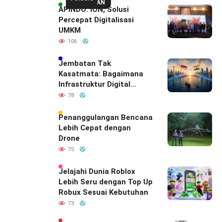
UNGGULAN
APINDO: ION, Solusi
Percepat Digitalisasi
UMKM
106
Jembatan Tak
Kasatmata: Bagaimana
Infrastruktur Digital
Diam-Diam
78
Mendefinisikan Ulang
Hubungan Indonesia–
Penanggulangan Bencana
India
Lebih Cepat dengan
Drone
75
Jelajahi Dunia Roblox
Lebih Seru dengan Top Up
Robux Sesuai Kebutuhan
73