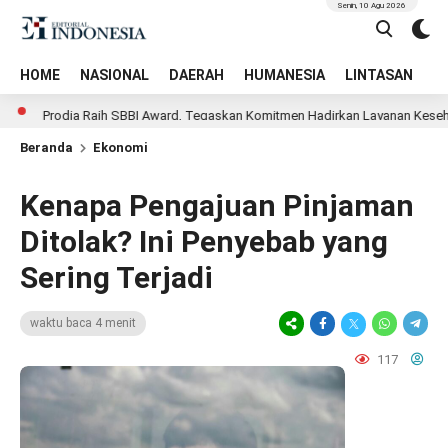
Senin, 10 Agu 2026
HOME
NASIONAL
DAERAH
HUMANESIA
LINTASAN
T
a Raih SBBI Award, Tegaskan Komitmen Hadirkan Layanan Kesehatan Berkuali
Beranda
Ekonomi
Kenapa Pengajuan Pinjaman
Ditolak? Ini Penyebab yang
Sering Terjadi
waktu baca 4 menit
117