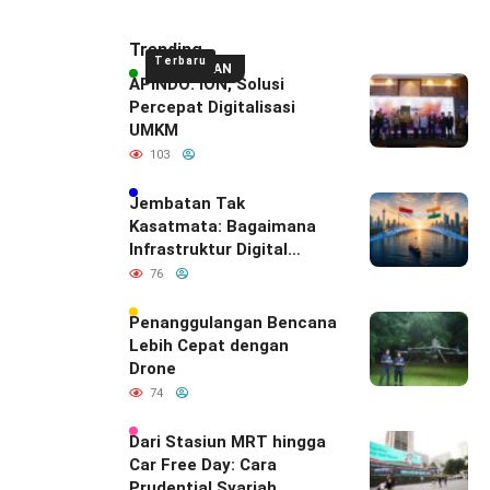
Trending
Terbaru
UNGGULAN
APINDO: ION, Solusi
Percepat Digitalisasi
UMKM
103
Jembatan Tak
Kasatmata: Bagaimana
Infrastruktur Digital
Diam-Diam
76
Mendefinisikan Ulang
Hubungan Indonesia–
Penanggulangan Bencana
India
Lebih Cepat dengan
Drone
74
Dari Stasiun MRT hingga
Car Free Day: Cara
Prudential Syariah