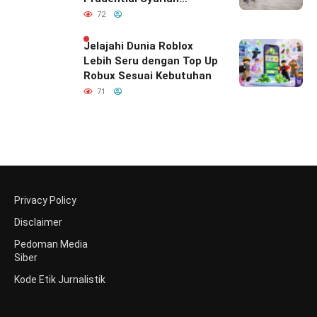
Merayakan yang Nomor
72
Satu di Hati Keluarga
Indonesia
Jelajahi Dunia Roblox
Lebih Seru dengan Top Up
Robux Sesuai Kebutuhan
71
Privacy Policy
Disclaimer
Pedoman Media
Siber
Kode Etik Jurnalistik