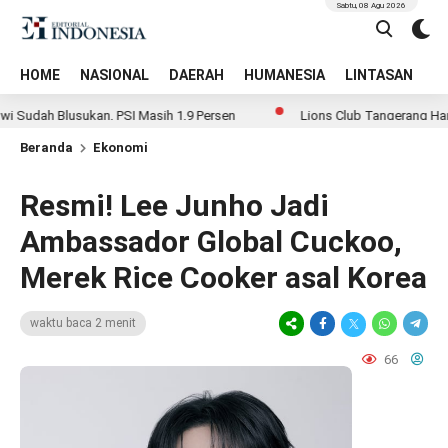
Sabtu, 08 Agu 2026
HOME
NASIONAL
DAERAH
HUMANESIA
LINTASAN
T
Blusukan, PSI Masih 1,9 Persen
Lions Club Tangerang Happy Bersam
Beranda
Ekonomi
Resmi! Lee Junho Jadi
Ambassador Global Cuckoo,
Merek Rice Cooker asal Korea
waktu baca 2 menit
66