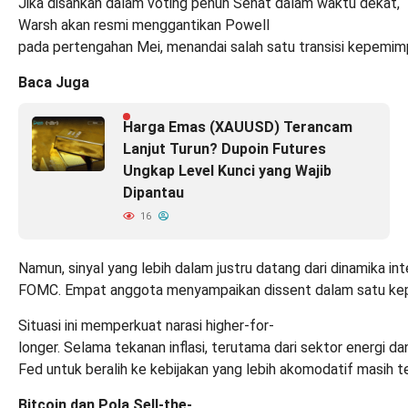
Jika disahkan dalam voting penuh Senat dalam waktu dekat,
Warsh akan resmi menggantikan Powell
pada pertengahan Mei, menandai salah satu transisi kepemimpi
Baca Juga
Harga Emas (XAUUSD) Terancam
Lanjut Turun? Dupoin Futures
Ungkap Level Kunci yang Wajib
Dipantau
16
Namun, sinyal yang lebih dalam justru datang dari dinamika int
FOMC. Empat anggota menyampaikan dissent dalam satu keput
Situasi ini memperkuat narasi higher-for-
longer. Selama tekanan inflasi, terutama dari sektor energi 
Fed untuk beralih ke kebijakan yang lebih akomodatif masih t
Bitcoin dan Pola Sell-the-