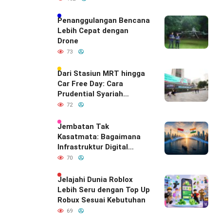
Penanggulangan Bencana
Lebih Cepat dengan
Drone
73
Dari Stasiun MRT hingga
Car Free Day: Cara
Prudential Syariah
Merayakan yang Nomor
72
Satu di Hati Keluarga
Indonesia
Jembatan Tak
Kasatmata: Bagaimana
Infrastruktur Digital
Diam-Diam
70
Mendefinisikan Ulang
Hubungan Indonesia–
Jelajahi Dunia Roblox
India
Lebih Seru dengan Top Up
Robux Sesuai Kebutuhan
69