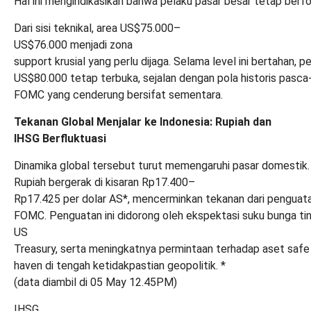
Hal ini mengindikasikan bahwa pelaku pasar besar tetap berfok
Dari sisi teknikal, area US$75.000–
US$76.000 menjadi zona
support krusial yang perlu dijaga. Selama level ini bertahan,
US$80.000 tetap terbuka, sejalan dengan pola historis pasca
FOMC yang cenderung bersifat sementara.
Tekanan Global Menjalar ke Indonesia: Rupiah dan
IHSG Berfluktuasi
Dinamika global tersebut turut memengaruhi pasar domestik.
Rupiah bergerak di kisaran Rp17.400–
Rp17.425 per dolar AS*, mencerminkan tekanan dari penguata
FOMC. Penguatan ini didorong oleh ekspektasi suku bunga ting
US
Treasury, serta meningkatnya permintaan terhadap aset safe
haven di tengah ketidakpastian geopolitik. *
(data diambil di 05 May 12.45PM)
IHSG