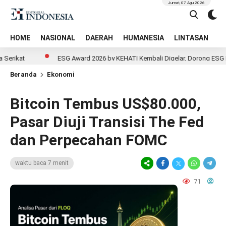
Jumat, 07 Agu 2026
HOME
NASIONAL
DAERAH
HUMANESIA
LINTASAN
T
ESG Award 2026 by KEHATI Kembali Digelar, Dorong ESG Menjadi St
Beranda
Ekonomi
Bitcoin Tembus US$80.000,
Pasar Diuji Transisi The Fed
dan Perpecahan FOMC
waktu baca 7 menit
71