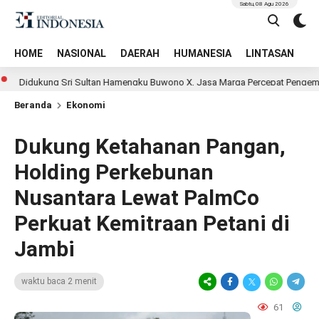
Sabtu, 08 Agu 2026
HOME
NASIONAL
DAERAH
HUMANESIA
LINTASAN
T
ukung Sri Sultan Hamengku Buwono X, Jasa Marga Percepat Pengembangan Ak
Beranda
Ekonomi
Dukung Ketahanan Pangan,
Holding Perkebunan
Nusantara Lewat PalmCo
Perkuat Kemitraan Petani di
Jambi
waktu baca 2 menit
61