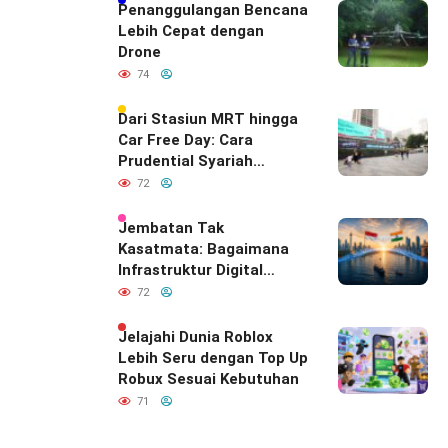
Penanggulangan Bencana
Lebih Cepat dengan
Drone
74
Dari Stasiun MRT hingga
Car Free Day: Cara
Prudential Syariah
Merayakan yang Nomor
72
Satu di Hati Keluarga
Indonesia
Jembatan Tak
Kasatmata: Bagaimana
Infrastruktur Digital
Diam-Diam
72
Mendefinisikan Ulang
Hubungan Indonesia–
Jelajahi Dunia Roblox
India
Lebih Seru dengan Top Up
Robux Sesuai Kebutuhan
71