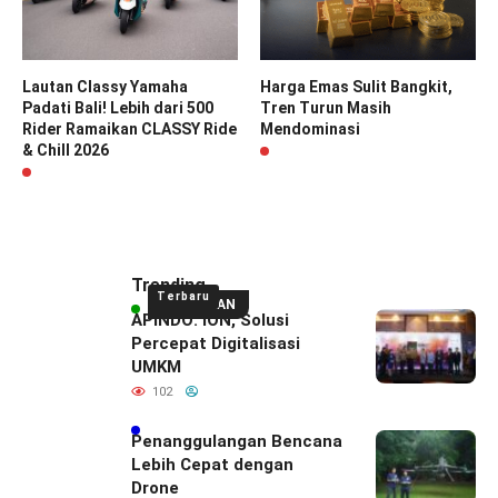
Lautan Classy Yamaha
Harga Emas Sulit Bangkit,
Padati Bali! Lebih dari 500
Tren Turun Masih
Rider Ramaikan CLASSY Ride
Mendominasi
& Chill 2026
Trending
Terbaru
UNGGULAN
APINDO: ION, Solusi
Percepat Digitalisasi
UMKM
102
Penanggulangan Bencana
Lebih Cepat dengan
Drone