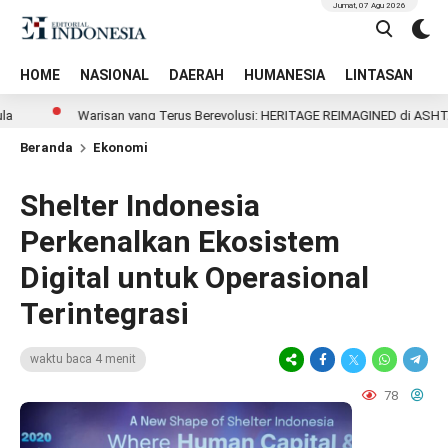
Jumat, 07 Agu 2026
HOME
NASIONAL
DAERAH
HUMANESIA
LINTASAN
T
Warisan yang Terus Berevolusi: HERITAGE REIMAGINED di ASHTA District 
Beranda
Ekonomi
Shelter Indonesia
Perkenalkan Ekosistem
Digital untuk Operasional
Terintegrasi
waktu baca 4 menit
78