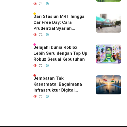
74
Dari Stasiun MRT hingga
Car Free Day: Cara
Prudential Syariah
Merayakan yang Nomor
72
Satu di Hati Keluarga
Indonesia
Jelajahi Dunia Roblox
Lebih Seru dengan Top Up
Robux Sesuai Kebutuhan
70
Jembatan Tak
Kasatmata: Bagaimana
Infrastruktur Digital
Diam-Diam
70
Mendefinisikan Ulang
Hubungan Indonesia–
India