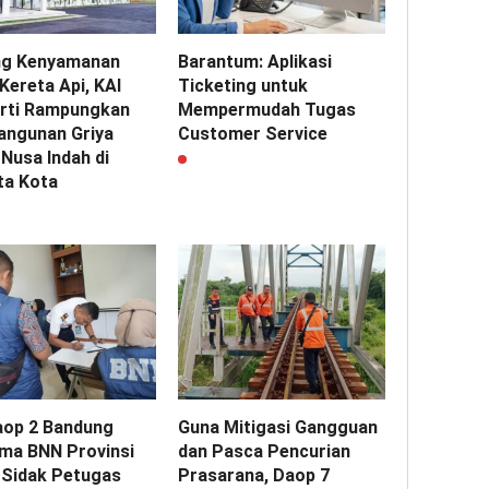
g Kenyamanan
Barantum: Aplikasi
Kereta Api, KAI
Ticketing untuk
rti Rampungkan
Mempermudah Tugas
ngunan Griya
Customer Service
Nusa Indah di
ta Kota
aop 2 Bandung
Guna Mitigasi Gangguan
ma BNN Provinsi
dan Pasca Pencurian
 Sidak Petugas
Prasarana, Daop 7