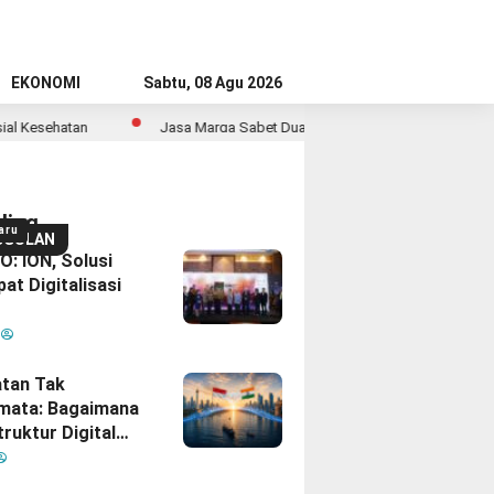
EKONOMI
Sabtu, 08 Agu 2026
an
Jasa Marga Sabet Dua Penghargaan PR di Indonesia Public Rela
ding
aru
GGULAN
: ION, Solusi
at Digitalisasi
M
tan Tak
mata: Bagaimana
truktur Digital
Diam
inisikan Ulang