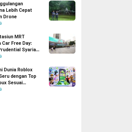
gan Indonesia–
ggulangan
na Lebih Cepat
n Drone
Stasiun MRT
 Car Free Day:
rudential Syariah
akan yang Nomor
i Hati Keluarga
sia
hi Dunia Roblox
 Seru dengan Top
bux Sesuai
uhan