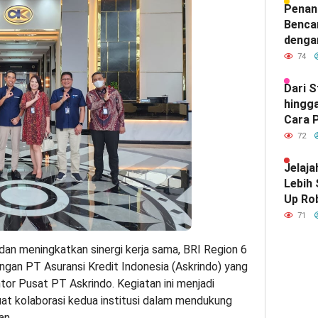
Hubun
Penan
India
Benca
denga
74
Dari 
hingga
Cara P
Meray
72
Satu d
Indone
Jelaja
Lebih
Up Ro
Kebut
71
n meningkatkan sinergi kerja sama, BRI Region 6
gan PT Asuransi Kredit Indonesia (Askrindo) yang
tor Pusat PT Askrindo. Kegiatan ini menjadi
 kolaborasi kedua institusi dalam mendukung
an.