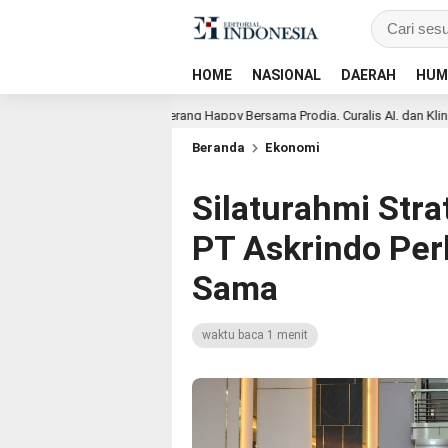
HOME
NASIONAL
DAERAH
HUM
Lions Club Tangerang Happy Bersama Prodia, Curalis AI, dan Klinik Mata Ser
Beranda
Ekonomi
Silaturahmi Stra
PT Askrindo Perk
Sama
waktu baca 1 menit