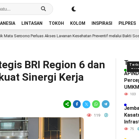
ANESIA
LINTASAN
TOKOH
KOLOM
INSPIRASI
PILPRES
pong Perluas Akses Layanan Kesehatan Preventif melalui Bakti Sosial Kesehat
tegis BRI Region 6 dan
Tren
Terb
UN
APINDO
uat Sinergi Kerja
Percep
UMK
103
Jemba
Kasat
119
Infras
Diam-
75
Mendef