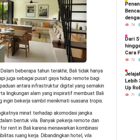
Hubun
Penan
India
Benca
denga
74
Dari 
hingga
Cara P
Meray
72
Satu d
 Dalam beberapa tahun terakhir, Bali tidak hanya
Indone
Jelaja
tapi juga sebagai pusat gaya hidup remote bagi
Lebih
rpaduan antara infrastruktur digital yang semakin
Up Ro
rta lingkungan alam yang inspiratif membuat Bali
Kebut
71
g ingin bekerja sambil menikmati suasana tropis.
ngkatnya minat terhadap akomodasi jangka
dalam bentuk vila. Banyak pekerja remote dan
as for rent in Bali karena menawarkan kombinasi
bilitas ruang kerja. Dibandingkan hotel, vila