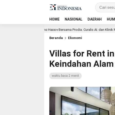
HOME
NASIONAL
DAERAH
HUM
s Club Tangerang Happy Bersama Prodia, Curalis AI, dan Klinik Mata Serpong 
Beranda
Ekonomi
Villas for Rent i
Keindahan Alam B
waktu baca 2 menit