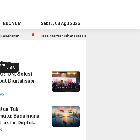
EKONOMI
Sabtu, 08 Agu 2026
Jasa Marga Sabet Dua Penghargaan PR di Indonesia Public Relation
ding
aru
GGULAN
: ION, Solusi
at Digitalisasi
M
tan Tak
mata: Bagaimana
truktur Digital
Diam
inisikan Ulang