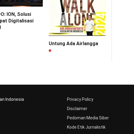
O: ION, Solusi
at Digitalisasi
M
Untung Ada Airlangga
aan Indonesia
Privacy Policy
Disclaimer
Pedoman Media Siber
Kode Etik Jurnalistik