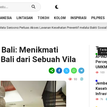
ANESIA
LINTASAN
TOKOH
KOLOM
INSPIRASI
PILPRES
Perluas Akses Layanan Kesehatan Preventif melalui Bakti Sosial Kesehatan
n Bali: Menikmati
Tren
Terb
UN
APINDO
ali dari Sebuah Vila
Percep
UMK
103
93
Jemba
Kasat
Infras
Diam-
76
Mendef