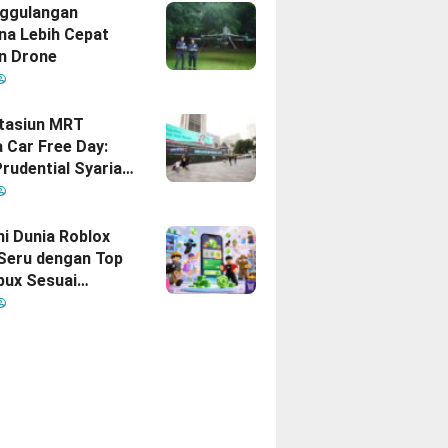
gan Indonesia–
ggulangan
na Lebih Cepat
n Drone
Stasiun MRT
 Car Free Day:
rudential Syariah
akan yang Nomor
i Hati Keluarga
sia
hi Dunia Roblox
 Seru dengan Top
bux Sesuai
uhan