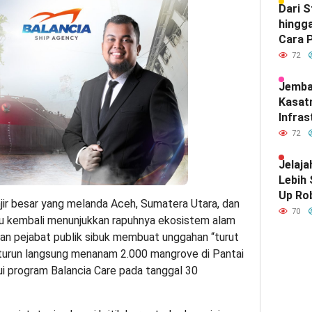
Dari 
hingga
Cara P
Meray
72
Satu d
Indone
Jemba
Kasat
Infras
Diam-
72
Mendef
Hubun
Jelaja
India
Lebih
Up Ro
ir besar yang melanda Aceh, Sumatera Utara, dan
Kebut
70
u kembali menunjukkan rapuhnya ekosistem alam
an pejabat publik sibuk membuat unggahan “turut
turun langsung menanam 2.000 mangrove di Pantai
ui program Balancia Care pada tanggal 30