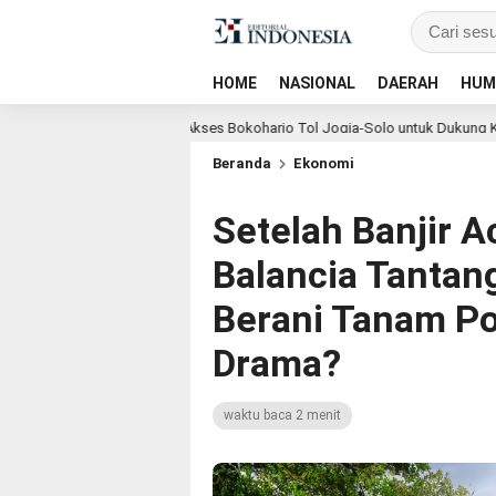
HOME
NASIONAL
DAERAH
HUM
ngembangan Akses Bokoharjo Tol Jogja-Solo untuk Dukung Konektivitas DI
Beranda
Ekonomi
Setelah Banjir
Balancia Tantang
Berani Tanam Po
Drama?
waktu baca 2 menit