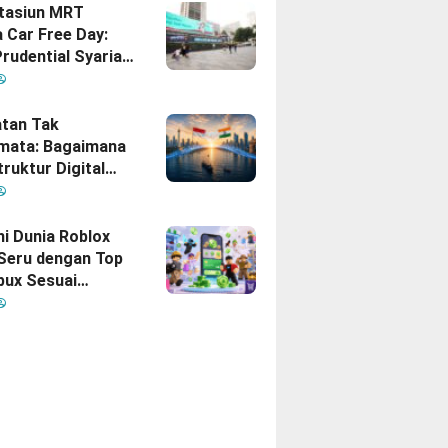
Stasiun MRT
 Car Free Day:
rudential Syariah
akan yang Nomor
i Hati Keluarga
sia
tan Tak
mata: Bagaimana
truktur Digital
Diam
inisikan Ulang
gan Indonesia–
hi Dunia Roblox
 Seru dengan Top
bux Sesuai
uhan