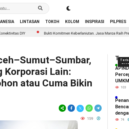
ANESIA
LINTASAN
TOKOH
KOLOM
INSPIRASI
PILPRES
Y
Bukti Komitmen Keberlanjutan, Jasa Marga Raih Predikat Gold p
 Aceh–Sumut–Sumbar,
Tren
Terb
UN
APINDO
 Korporasi Lain:
Percep
hon atau Cuma Bikin
UMK
103
Penan
Benca
denga
159
74