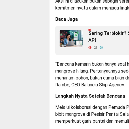
Aksi ini dilakukan bukan sebagai ser
komitmen nyata dalam menjaga lingk
Baca Juga
Sering Terblokir?
API
21
“Bencana kemarin bukan hanya soal hu
mangrove hilang. Pertanyaannya sed
menanam pohon, bukan cuma bikin d
Rambe, CEO
Balancia Ship Agency
.
Langkah Nyata Setelah Bencana
Melalui kolaborasi dengan Pemuda P
bibit mangrove di Pesisir Pantai Sel
memperkuat garis pantai dan memulih