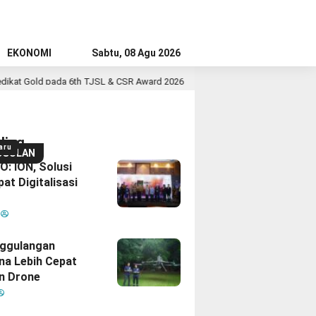
EKONOMI
Sabtu, 08 Agu 2026
ada 6th TJSL & CSR Award 2026
PT RPN, Entitas PTPN Group bers
ding
aru
GGULAN
: ION, Solusi
at Digitalisasi
M
ggulangan
na Lebih Cepat
n Drone