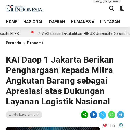
Minggu, 09 Agu 2026
HOME
NASIONAL
DAERAH
HUMANESIA
LINTASAN
T
LEXI
4.758 Lulusan Dikukuhkan, BINUS University Dorong Lahirnya
Beranda
Ekonomi
KAI Daop 1 Jakarta Berikan
Penghargaan kepada Mitra
Angkutan Barang sebagai
Apresiasi atas Dukungan
Layanan Logistik Nasional
waktu baca 2 menit
112