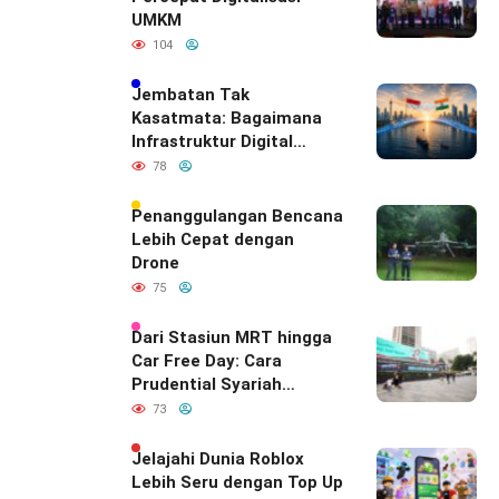
UMKM
104
Jembatan Tak
Kasatmata: Bagaimana
Infrastruktur Digital
Diam-Diam
78
Mendefinisikan Ulang
Hubungan Indonesia–
Penanggulangan Bencana
India
Lebih Cepat dengan
Drone
75
Dari Stasiun MRT hingga
Car Free Day: Cara
Prudential Syariah
Merayakan yang Nomor
73
Satu di Hati Keluarga
Indonesia
Jelajahi Dunia Roblox
Lebih Seru dengan Top Up