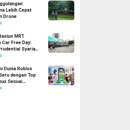
gan Indonesia–
ggulangan
na Lebih Cepat
n Drone
Stasiun MRT
 Car Free Day:
rudential Syariah
akan yang Nomor
i Hati Keluarga
sia
hi Dunia Roblox
 Seru dengan Top
bux Sesuai
uhan