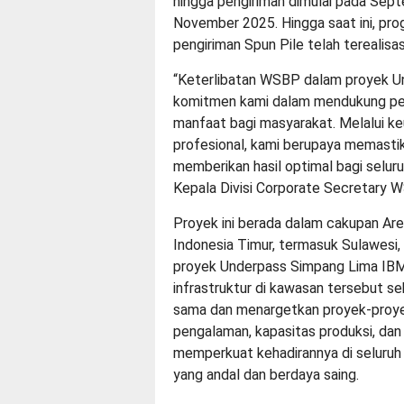
hingga pengiriman dimulai pada Sep
November 2025. Hingga saat ini, pr
pengiriman Spun Pile telah terealisa
“Keterlibatan WSBP dalam proyek U
komitmen kami dalam mendukung pe
manfaat bagi masyarakat. Melalui ke
profesional, kami berupaya memasti
memberikan hasil optimal bagi selur
Kepala Divisi Corporate Secretary 
Proyek ini berada dalam cakupan Are
Indonesia Timur, termasuk Sulawesi,
proyek Underpass Simpang Lima IB
infrastruktur di kawasan tersebut se
sama dan menargetkan proyek-proye
pengalaman, kapasitas produksi, dan
memperkuat kehadirannya di seluruh 
yang andal dan berdaya saing.