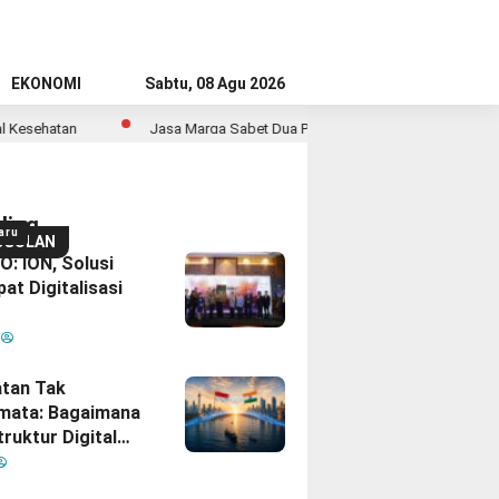
EKONOMI
Sabtu, 08 Agu 2026
Jasa Marga Sabet Dua Penghargaan PR di Indonesia Public Relations
ding
aru
GGULAN
: ION, Solusi
at Digitalisasi
M
tan Tak
mata: Bagaimana
truktur Digital
Diam
inisikan Ulang