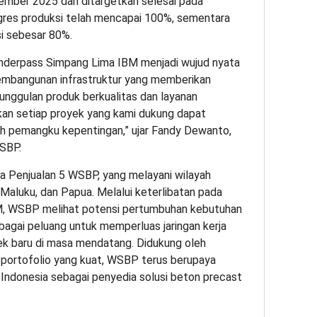
tember 2025 dan ditargetkan selesai pada
ogres produksi telah mencapai 100%, sementara
si sebesar 80%.
nderpass Simpang Lima IBM menjadi wujud nyata
mbangunan infrastruktur yang memberikan
unggulan produk berkualitas dan layanan
kan setiap proyek yang kami dukung dapat
uh pemangku kepentingan,” ujar Fandy Dewanto,
WSBP.
a Penjualan 5 WSBP, yang melayani wilayah
 Maluku, dan Papua. Melalui keterlibatan pada
M, WSBP melihat potensi pertumbuhan kebutuhan
bagai peluang untuk memperluas jaringan kerja
k baru di masa mendatang. Didukung oleh
 portofolio yang kuat, WSBP terus berupaya
Indonesia sebagai penyedia solusi beton precast