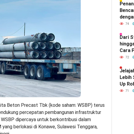
Hubun
Penan
India
Benca
denga
74
Dari 
hingga
Cara P
Meray
72
Satu d
Indone
Jelaja
Lebih
Up Ro
Kebut
71
ita Beton Precast Tbk (kode saham: WSBP) terus
ndukung percepatan pembangunan infrastruktur
ni, WSBP dipercaya untuk berkontribusi dalam
yang berlokasi di Konawe, Sulawesi Tenggara,
inggi.