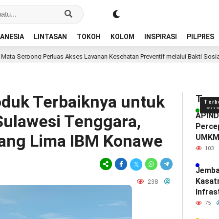
ANESIA
LINTASAN
TOKOH
KOLOM
INSPIRASI
PILPRES
Perluas Akses Layanan Kesehatan Preventif melalui Bakti Sosial Kesehatan
duk Terbaiknya untuk
Tren
Terb
UN
APINDO
 Sulawesi Tenggara,
Percep
ang Lima IBM Konawe
UMK
103
Jemba
Kasat
238
Infras
Diam-
75
Mendef