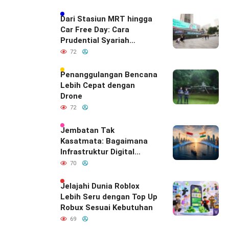
Dari Stasiun MRT hingga
Car Free Day: Cara
Prudential Syariah
Merayakan yang Nomor
72
Satu di Hati Keluarga
Indonesia
Penanggulangan Bencana
Lebih Cepat dengan
Drone
72
Jembatan Tak
Kasatmata: Bagaimana
Infrastruktur Digital
Diam-Diam
70
Mendefinisikan Ulang
Hubungan Indonesia–
Jelajahi Dunia Roblox
India
Lebih Seru dengan Top Up
Robux Sesuai Kebutuhan
69