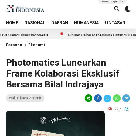
Kamis, 06 Agu 2026
HOME
NASIONAL
DAERAH
HUMANESIA
LINTASAN
T
ing Bisnis Indonesia
Ribuan Calon Mahasiswa Datangi & Daftar BI
Beranda
Ekonomi
Photomatics Luncurkan
Frame Kolaborasi Eksklusif
Bersama Bilal Indrajaya
waktu baca 2 menit
227