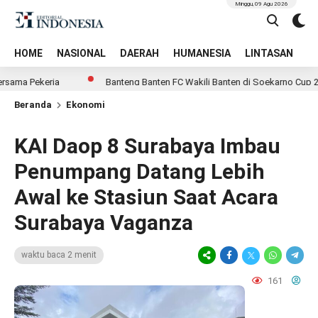
Minggu, 09 Agu 2026
HOME
NASIONAL
DAERAH
HUMANESIA
LINTASAN
T
 Pekerja
Banteng Banten FC Wakili Banten di Soekarno Cup 2026, L
Beranda
Ekonomi
KAI Daop 8 Surabaya Imbau
Penumpang Datang Lebih
Awal ke Stasiun Saat Acara
Surabaya Vaganza
waktu baca 2 menit
161