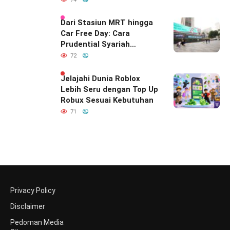
Dari Stasiun MRT hingga
Car Free Day: Cara
Prudential Syariah
Merayakan yang Nomor
72
Satu di Hati Keluarga
Indonesia
Jelajahi Dunia Roblox
Lebih Seru dengan Top Up
Robux Sesuai Kebutuhan
71
Privacy Policy
Disclaimer
Pedoman Media