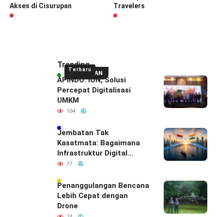
Akses di Cisurupan
Travelers
Trending
Terbaru
UNGGULAN
APINDO: ION, Solusi
Percepat Digitalisasi
UMKM
104
Jembatan Tak
Kasatmata: Bagaimana
Infrastruktur Digital
Diam-Diam
77
Mendefinisikan Ulang
Hubungan Indonesia–
Penanggulangan Bencana
India
Lebih Cepat dengan
Drone
74