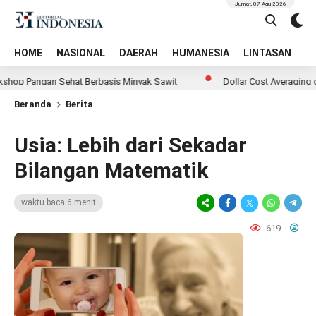
Jumat, 07 Agu 2026
HOME
NASIONAL
DAERAH
HUMANESIA
LINTASAN
T
n Sehat Berbasis Minyak Sawit
Dollar Cost Averaging dalam Reks
Beranda
Berita
Usia: Lebih dari Sekadar
Bilangan Matematik
waktu baca 6 menit
619