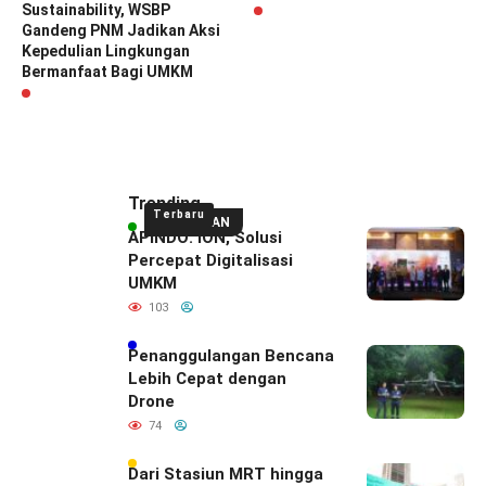
Sustainability, WSBP
Gandeng PNM Jadikan Aksi
Kepedulian Lingkungan
Bermanfaat Bagi UMKM
Trending
Terbaru
UNGGULAN
APINDO: ION, Solusi
Percepat Digitalisasi
UMKM
103
Penanggulangan Bencana
Lebih Cepat dengan
Drone
74
Dari Stasiun MRT hingga