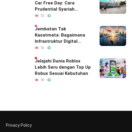
Car Free Day: Cara
Prudential Syariah
Merayakan yang Nomor
72
Satu di Hati Keluarga
Indonesia
Jembatan Tak
Kasatmata: Bagaimana
Infrastruktur Digital
Diam-Diam
72
Mendefinisikan Ulang
Hubungan Indonesia–
Jelajahi Dunia Roblox
India
Lebih Seru dengan Top Up
Robux Sesuai Kebutuhan
70
Privacy Policy