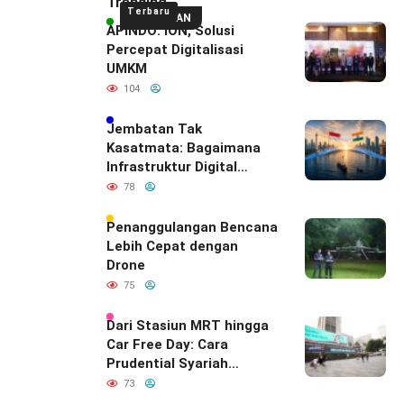
Trending
Terbaru
UNGGULAN
APINDO: ION, Solusi
Percepat Digitalisasi
UMKM
104
Jembatan Tak
Kasatmata: Bagaimana
Infrastruktur Digital
Diam-Diam
78
Mendefinisikan Ulang
Hubungan Indonesia–
Penanggulangan Bencana
India
Lebih Cepat dengan
Drone
75
Dari Stasiun MRT hingga
Car Free Day: Cara
Prudential Syariah
Merayakan yang Nomor
73
Satu di Hati Keluarga