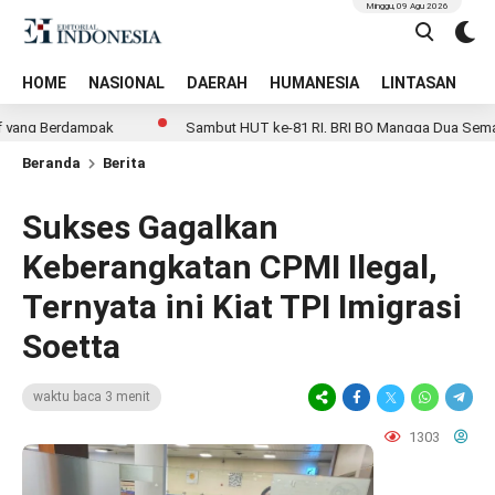
Minggu, 09 Agu 2026
HOME
NASIONAL
DAERAH
HUMANESIA
LINTASAN
T
Berdampak
Sambut HUT ke-81 RI, BRI BO Mangga Dua Semarakkan K
Beranda
Berita
Sukses Gagalkan
Keberangkatan CPMI Ilegal,
Ternyata ini Kiat TPI Imigrasi
Soetta
waktu baca 3 menit
1303