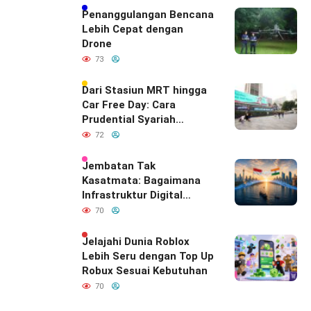
Penanggulangan Bencana
Lebih Cepat dengan
Drone
73
Dari Stasiun MRT hingga
Car Free Day: Cara
Prudential Syariah
Merayakan yang Nomor
72
Satu di Hati Keluarga
Indonesia
Jembatan Tak
Kasatmata: Bagaimana
Infrastruktur Digital
Diam-Diam
70
Mendefinisikan Ulang
Hubungan Indonesia–
Jelajahi Dunia Roblox
India
Lebih Seru dengan Top Up
Robux Sesuai Kebutuhan
70