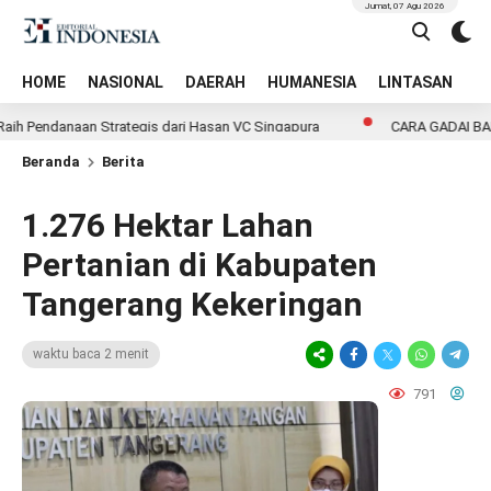
Jumat, 07 Agu 2026
HOME
NASIONAL
DAERAH
HUMANESIA
LINTASAN
T
Pendanaan Strategis dari Hasan VC Singapura
CARA GADAI BARANG 
Beranda
Berita
1.276 Hektar Lahan
Pertanian di Kabupaten
Tangerang Kekeringan
waktu baca 2 menit
791