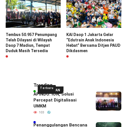
Tembus 50.957 Penumpang
KAI Daop 1 Jakarta Gelar
Telah Dilayani di Wilayah
“Edutrain Anak Indonesia
Daop 7 Madiun, Tempat
Hebat” Bersama Ditjen PAUD
Duduk Masih Tersedia
Dikdasmen
Trending
Terbaru
UNGGULAN
APINDO: ION, Solusi
Percepat Digitalisasi
UMKM
103
Penanggulangan Bencana