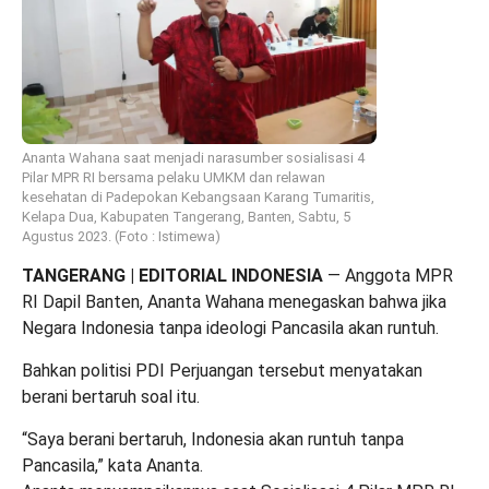
Ananta Wahana saat menjadi narasumber sosialisasi 4
Pilar MPR RI bersama pelaku UMKM dan relawan
kesehatan di Padepokan Kebangsaan Karang Tumaritis,
Kelapa Dua, Kabupaten Tangerang, Banten, Sabtu, 5
Agustus 2023. (Foto : Istimewa)
TANGERANG | EDITORIAL INDONESIA
— Anggota MPR
RI Dapil Banten, Ananta Wahana menegaskan bahwa jika
Negara Indonesia tanpa ideologi Pancasila akan runtuh.
Bahkan politisi PDI Perjuangan tersebut menyatakan
berani bertaruh soal itu.
“Saya berani bertaruh, Indonesia akan runtuh tanpa
Pancasila,” kata Ananta.