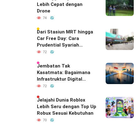
Lebih Cepat dengan
Drone
74
Dari Stasiun MRT hingga
Car Free Day: Cara
Prudential Syariah
Merayakan yang Nomor
72
Satu di Hati Keluarga
Indonesia
Jembatan Tak
Kasatmata: Bagaimana
Infrastruktur Digital
Diam-Diam
72
Mendefinisikan Ulang
Hubungan Indonesia–
Jelajahi Dunia Roblox
India
Lebih Seru dengan Top Up
Robux Sesuai Kebutuhan
70