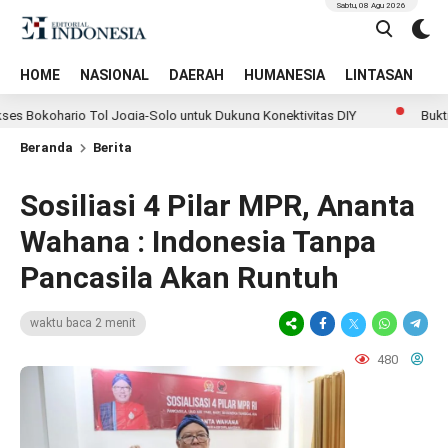
Sabtu, 08 Agu 2026
HOME
NASIONAL
DAERAH
HUMANESIA
LINTASAN
T
arjo Tol Jogja-Solo untuk Dukung Konektivitas DIY
Bukti Komitm
Beranda
Berita
Sosiliasi 4 Pilar MPR, Ananta
Wahana : Indonesia Tanpa
Pancasila Akan Runtuh
waktu baca 2 menit
480