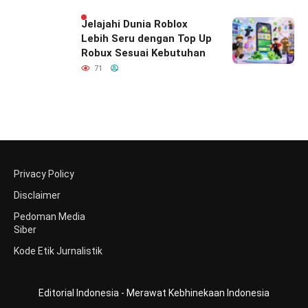
Satu di Hati Keluarga
Indonesia
Jelajahi Dunia Roblox
Lebih Seru dengan Top Up
Robux Sesuai Kebutuhan
71
Privacy Policy
Disclaimer
Pedoman Media
Siber
Kode Etik Jurnalistik
Editorial Indonesia - Merawat Kebhinekaan Indonesia