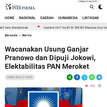
Minggu, 09 Agu 2026
HOME
NASIONAL
DAERAH
HUMANESIA
LINTASAN
T
ng Berdampak
Sambut HUT ke-81 RI, BRI BO Mangga Dua Semarakka
Beranda
Berita
Wacanakan Usung Ganjar
Pranowo dan Dipuji Jokowi,
Elektabilitas PAN Meroket
waktu baca 3 menit
493