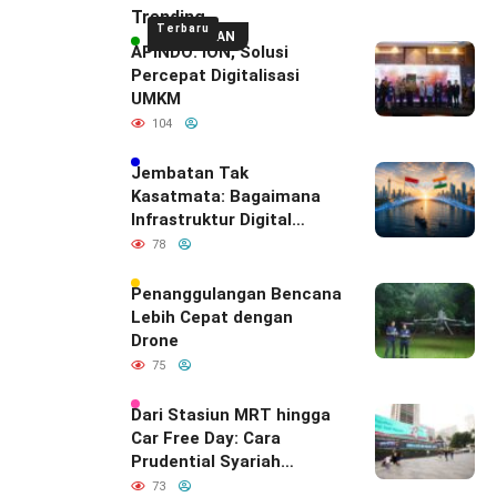
Trending
Terbaru
UNGGULAN
APINDO: ION, Solusi
Percepat Digitalisasi
UMKM
104
Jembatan Tak
Kasatmata: Bagaimana
Infrastruktur Digital
Diam-Diam
78
Mendefinisikan Ulang
Hubungan Indonesia–
Penanggulangan Bencana
India
Lebih Cepat dengan
Drone
75
Dari Stasiun MRT hingga
Car Free Day: Cara
Prudential Syariah
Merayakan yang Nomor
73