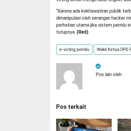
“Karena ada kekhawatiran publik ter
dimanipulasi oleh serangan hacker m
perhatian utama jika sistem pemilu i
tutupnya.
(
Red
)
e-voting pemilu
Wakil Ketua DPD 
Pos lain oleh
Pos terkait