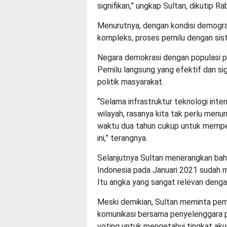
signifikan,” ungkap Sultan, dikutip R
Menurutnya, dengan kondisi demograf
kompleks, proses pemilu dengan sis
Negara demokrasi dengan populasi p
Pemilu langsung yang efektif dan sig
politik masyarakat.
“Selama infrastruktur teknologi int
wilayah, rasanya kita tak perlu men
waktu dua tahun cukup untuk memper
ini,” terangnya.
Selanjutnya Sultan menerangkan bah
Indonesia pada Januari 2021 sudah m
Itu angka yang sangat relevan dengan
Meski demikian, Sultan meminta peme
komunikasi bersama penyelenggara pe
voting untuk mengetahui tingkat ak