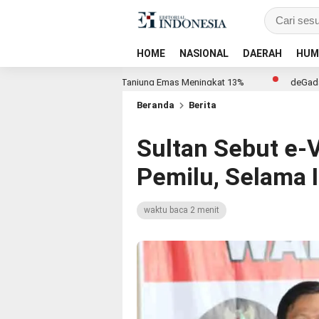
HOME
NASIONAL
DAERAH
HUM
lti Terminal Branch Tanjung Emas Meningkat 13%
deGadai Buka Cab
Beranda
Berita
Sultan Sebut e-
Pemilu, Selama 
waktu baca 2 menit