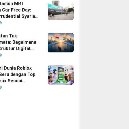
Stasiun MRT
 Car Free Day:
rudential Syariah
akan yang Nomor
i Hati Keluarga
sia
tan Tak
mata: Bagaimana
truktur Digital
Diam
inisikan Ulang
gan Indonesia–
hi Dunia Roblox
 Seru dengan Top
bux Sesuai
uhan