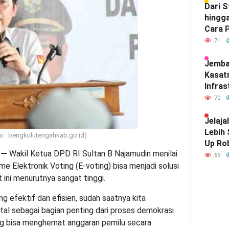
Dari 
hingga
Cara P
Meray
71
Satu d
Indone
Jemba
Kasat
Infras
Diam-
70
Mendef
Hubun
Jelaja
India
Lebih
to : bengkulutengahkab.go.id)
Up Ro
—
Wakil Ketua DPD RI Sultan B Najamudin menilai
Kebut
69
 Elektronik Voting (E-voting) bisa menjadi solusi
ini menurutnya sangat tinggi.
 efektif dan efisien, sudah saatnya kita
tal sebagai bagian penting dari proses demokrasi
ting bisa menghemat anggaran pemilu secara