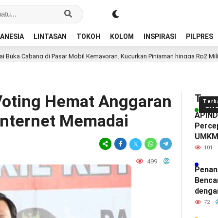
ANESIA
LINTASAN
TOKOH
KOLOM
INSPIRASI
PILPRES
ang di Pasar Mobil Kemayoran, Kucurkan Pinjaman hingga Rp2 Miliar untuk 
Voting Hemat Anggaran
Tren
Terb
UN
APINDO
Internet Memadai
Percep
UMK
101
499
Penan
Benca
denga
72