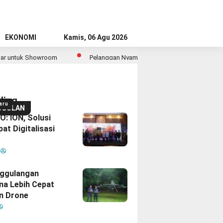
EKONOMI
Kamis, 06 Agu 2026
Showroom
Pelanggan Nyaman, Pekerja Aman: PAM JAYA Perkuat Komi
ding
aru
GGULAN
: ION, Solusi
at Digitalisasi
M
ggulangan
na Lebih Cepat
n Drone