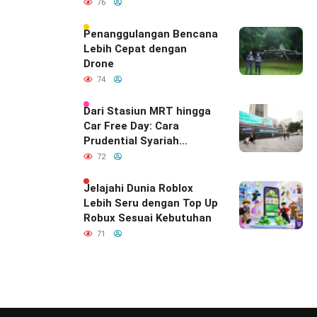
Diam-Diam
76
Mendefinisikan Ulang
Hubungan Indonesia–
Penanggulangan Bencana
India
Lebih Cepat dengan
Drone
74
Dari Stasiun MRT hingga
Car Free Day: Cara
Prudential Syariah
Merayakan yang Nomor
72
Satu di Hati Keluarga
Indonesia
Jelajahi Dunia Roblox
Lebih Seru dengan Top Up
Robux Sesuai Kebutuhan
71