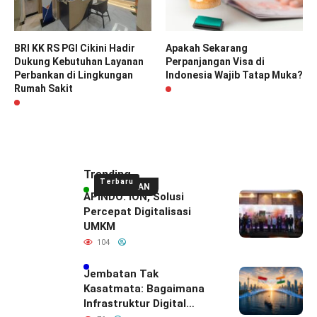
BRI KK RS PGI Cikini Hadir
Apakah Sekarang
Dukung Kebutuhan Layanan
Perpanjangan Visa di
Perbankan di Lingkungan
Indonesia Wajib Tatap Muka?
Rumah Sakit
Trending
Terbaru
UNGGULAN
APINDO: ION, Solusi
Percepat Digitalisasi
UMKM
104
Jembatan Tak
Kasatmata: Bagaimana
Infrastruktur Digital