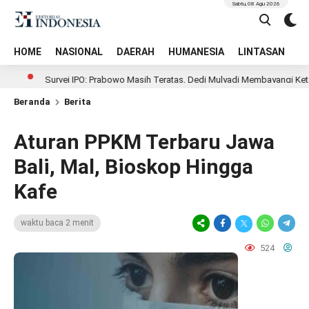
Sabtu, 08 Agu 2026
HOME
NASIONAL
DAERAH
HUMANESIA
LINTASAN
T
Survei IPO: Prabowo Masih Teratas, Dedi Mulyadi Membayangi Ketat
Beranda
Berita
Aturan PPKM Terbaru Jawa
Bali, Mal, Bioskop Hingga
Kafe
waktu baca 2 menit
524