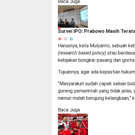
Baca Juga
Survei IPO: Prabowo Masih Terat
32
Harusnya, kata Mulyanto, sebuah keb
(research based policy)
atau berdasar
kebijakan bongkar-pasang dan gonta
Tujuannya, agar ada kepastian huku
“Masyarakat sudah capek sekian bul
goreng pemerintah yang tidak jelas, y
namun malah berujung kelangkaan,” 
Baca Juga