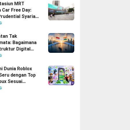
Stasiun MRT
 Car Free Day:
rudential Syariah
akan yang Nomor
i Hati Keluarga
sia
tan Tak
mata: Bagaimana
truktur Digital
Diam
inisikan Ulang
gan Indonesia–
hi Dunia Roblox
 Seru dengan Top
bux Sesuai
uhan