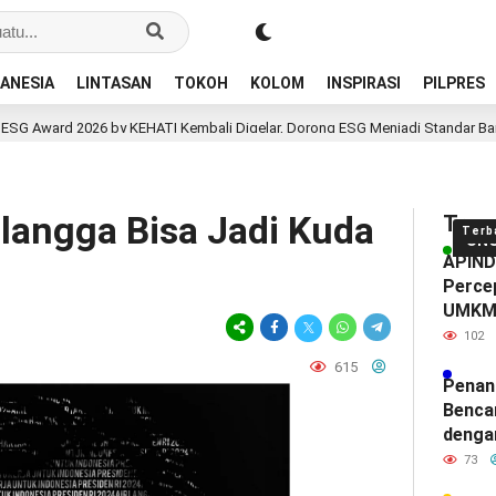
ANESIA
LINTASAN
TOKOH
KOLOM
INSPIRASI
PILPRES
y KEHATI Kembali Digelar, Dorong ESG Menjadi Standar Baru Daya Saing Bisn
rlangga Bisa Jadi Kuda
Tren
Terb
UN
APINDO
Percep
UMK
102
615
Penan
Benca
denga
73