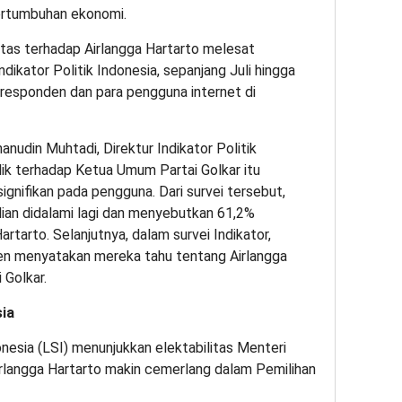
Pertumbuhan ekonomi.
itas terhadap Airlangga Hartarto melesat
i Indikator Politik Indonesia, sepanjang Juli hingga
esponden dan para pengguna internet di
anudin Muhtadi, Direktur Indikator Politik
lik terhadap Ketua Umum Partai Golkar itu
gnifikan pada pengguna. Dari survei tersebut,
dian didalami lagi dan menyebutkan 61,2%
tarto. Selanjutnya, dalam survei Indikator,
sen menyatakan mereka tahu tentang Airlangga
 Golkar.
sia
onesia (LSI) menunjukkan elektabilitas Menteri
rlangga Hartarto makin cemerlang dalam Pemilihan