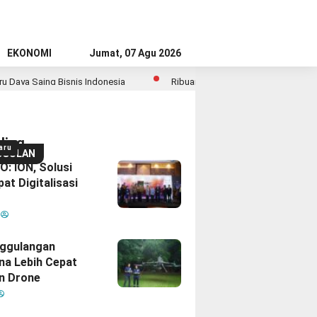
EKONOMI
Jumat, 07 Agu 2026
is Indonesia
Ribuan Calon Mahasiswa Datangi & Daftar BINUS Univ
ding
aru
GGULAN
: ION, Solusi
at Digitalisasi
M
ggulangan
na Lebih Cepat
n Drone