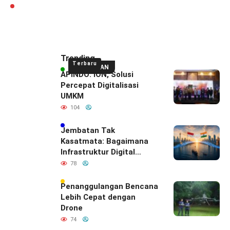
Trending
Terbaru
UNGGULAN
APINDO: ION, Solusi
Percepat Digitalisasi
UMKM
104
Jembatan Tak
Kasatmata: Bagaimana
Infrastruktur Digital
Diam-Diam
78
Mendefinisikan Ulang
Hubungan Indonesia–
Penanggulangan Bencana
India
Lebih Cepat dengan
Drone
74