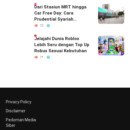
Dari Stasiun MRT hingga
Car Free Day: Cara
Prudential Syariah
Merayakan yang Nomor
72
Satu di Hati Keluarga
Indonesia
Jelajahi Dunia Roblox
Lebih Seru dengan Top Up
Robux Sesuai Kebutuhan
71
Privacy Policy
Disclaimer
Pedoman Media
Siber