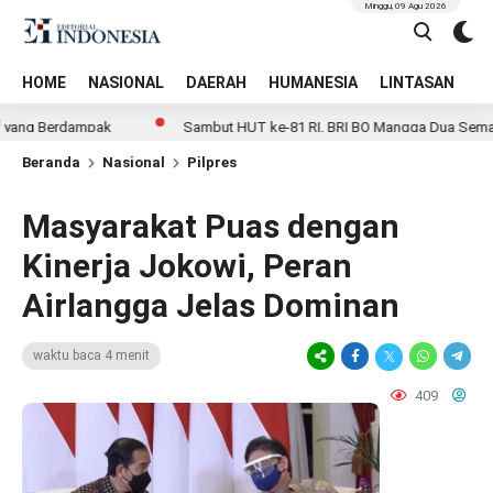
Minggu, 09 Agu 2026
HOME
NASIONAL
DAERAH
HUMANESIA
LINTASAN
T
Berdampak
Sambut HUT ke-81 RI, BRI BO Mangga Dua Semarakkan K
Beranda
Nasional
Pilpres
Masyarakat Puas dengan
Kinerja Jokowi, Peran
Airlangga Jelas Dominan
waktu baca 4 menit
409