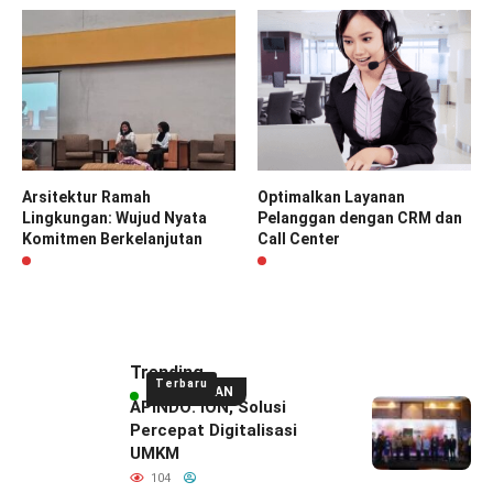
Arsitektur Ramah
Optimalkan Layanan
Lingkungan: Wujud Nyata
Pelanggan dengan CRM dan
Komitmen Berkelanjutan
Call Center
Trending
Terbaru
UNGGULAN
APINDO: ION, Solusi
Percepat Digitalisasi
UMKM
104