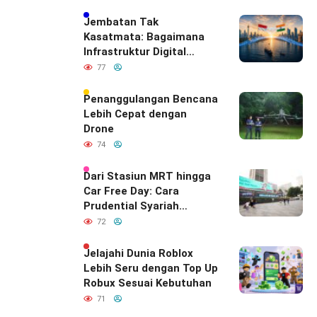
Jembatan Tak
Kasatmata: Bagaimana
Infrastruktur Digital
Diam-Diam
77
Mendefinisikan Ulang
Hubungan Indonesia–
Penanggulangan Bencana
India
Lebih Cepat dengan
Drone
74
Dari Stasiun MRT hingga
Car Free Day: Cara
Prudential Syariah
Merayakan yang Nomor
72
Satu di Hati Keluarga
Indonesia
Jelajahi Dunia Roblox
Lebih Seru dengan Top Up
Robux Sesuai Kebutuhan
71