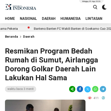
Minggu, 09 Agu 2026
HOME
NASIONAL
DAERAH
HUMANESIA
LINTASAN
T
kerja
Banteng Banten FC Wakili Banten di Soekarno Cup 2026, Lag
Beranda
Daerah
Resmikan Program Bedah
Rumah di Sumut, Airlangga
Dorong Golkar Daerah Lain
Lakukan Hal Sama
waktu baca 3 menit
411